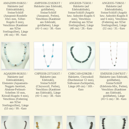
AMAZ099-916KSI /
AMPE038-22182KST /
ANGE028-755KSI /
ANGE035-759KSI /
Halskette (auf
Halskette (aus Edelstahl,
Halskette (auf
Halskette (auf
Edelstahldraht),
goldfarben),
Edelstahldraht),
Edelstahldraht),
Steine/Schliff
Steine/Schliff
Steine/Schliff (Angelit
Steine/Schliff (Angelit
(Amazonit-Rondelle
(Amazonit, Perlen),
bzw. Anhydrit-Kugeln 6
bzw. Anhydrit-Kugeln 8
10x5 mm, Silber-
Verschluss (Karabiner
mm), Verschluss
und 6 mm), Verschluss
Kugeln 8 mm),
aus Edelstahl,
(Federring aus 925er
(Federring aus 925er
Verschluss (Karabiner
goldfarben), Länge
Sterlingsilber), Länge
Sterlingsilber), Länge
aus 925er
(41+5 cm) / 38.- €uro
(48 cm) / 28.- €uro
(52 cm) / 35.- €uro
Sterlingsilber), Länge
(46 cm) / 99.- €uro
AQAK099-961KSI /
CHPE038-23751KST /
CHRC169-629KDB /
EMIX038-21847KST /
Halskette (auf
Halskette (aus
Halskette, Chrysokoll
Halskette (aus Edelstahl,
Edelstahldraht),
Edelstahl),
(Durchmesser 12 mm),
goldfarben),
Elemente (Aquamarin-
Steine/Schliff
Süßwasser-Zuchtperlen,
Steine/Schliff
Nuggets facettiert,
(Chrysocoll, Perlen),
Länge (49 cm) / 169.-
(Edelstein-Mix, Perlen),
Abalone-Perlmutt-
Verschluss (Karabiner
€uro
Verschluss (Karabiner
Scheiben 10 mm,
aus Edelstahl), Länge
aus Edelstahl,
Kristall-Kugeln 4 mm),
(41+5 cm) / 38.- €uro
goldfarben), Länge
Verschluss (Federring
(41+5 cm) / 38.- €uro
aus 925er
Sterlingssilber), Länge
(53 cm) / 99.- €uro