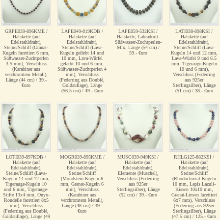
GRPE039-896KME /
LAPE049-819KDB /
LAPE059-532KSI /
LATI038-898KSI /
Halskette (auf
Halskette (auf
Halskette, Labradorit-
Halskette (auf
Edelstahldraht),
Edelstahldraht),
Süßwasser-Zuchtperlen-
Edelstahldraht),
Steine/Schliff (Granat-
Steine/Schliff (Lava-
Mix, Länge (54 cm) /
Steine/Schliff (Lava-
Kugeln facettiert 6 mm,
Kugeln gefärbt 14 und
59.- €uro
Kugeln 14 und 12 mm,
Süßwasser-Zuchtperlen
10 mm, Lava-Würfel
Lava-Würfel 9 und 6.5
3.5 mm), Verschluss
gefärbt 10 und 6 mm,
mm, Tigerauge-Kugeln
(Karabiner aus
Süßwasser-Zuchtperlen 4
10 und 6 mm),
verchromtem Metall),
mm), Verschluss
Verschluss (Federring
Länge (44 cm) / 39.-
(Federring aus Doublé,
aus 925er
€uro
Goldauflage), Länge
Sterlingsilber), Länge
(56.5 cm) / 49.- €uro
(51 cm) / 38.- €uro
LOTI039-897KDB /
MOGR039-895KME /
MUSC039-949KSI /
RHLG125-882KSI /
Halskette (auf
Halskette (auf
Halskette (auf
Halskette (auf
Edelstahldraht),
Edelstahldraht),
Edelstahldraht),
Edelstahldraht),
Steine/Schliff (Lava-
Steine/Schliff
Elemente (Muschel),
Steine/Schliff
Kugeln 14 und 12 mm,
(Mondstein-Kugeln 6
Verschluss (Federring
(Rhodochrosit-Kugeln
Tigerauge-Kugeln 10
mm, Granat-Kugeln 6
aus 925er
10 mm, Lapis Lazuli-
und 6 mm, Tigerauge-
mm), Verschluss
Sterlingsilber), Länge
Kissen 10x10 mm,
Stifte 13x4 mm, Onyx-
(Karabiner aus
(52 cm) / 39.- €uro
Granat-Linsen facettiert
Rondelle facettiert 8x5
verchromtem Metall),
6x7 mm), Verschluss
mm), Verschluss
Länge (48 cm) / 39.-
(Federring aus 925er
(Federring aus Doublé,
€uro
Sterlingsilber), Länge
Goldauflage), Länge (49
(47.5 cm) / 125.- €uro