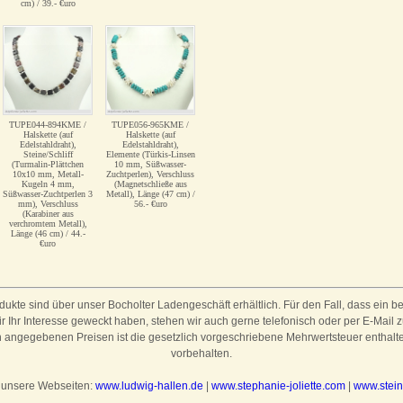
cm) / 39.- €uro
TUPE044-894KME /
TUPE056-965KME /
Halskette (auf
Halskette (auf
Edelstahldraht),
Edelstahldraht),
Steine/Schliff
Elemente (Türkis-Linsen
(Turmalin-Plättchen
10 mm, Süßwasser-
10x10 mm, Metall-
Zuchtperlen), Verschluss
Kugeln 4 mm,
(Magnetschließe aus
Süßwasser-Zuchtperlen 3
Metall), Länge (47 cm) /
mm), Verschluss
56.- €uro
(Karabiner aus
verchromtem Metall),
Länge (46 cm) / 44.-
€uro
rodukte sind über unser Bocholter Ladengeschäft erhältlich.
Für den Fall, dass ein be
ir Ihr Interesse geweckt haben, stehen wir auch gerne telefonisch oder per E-Mail 
len angegebenen Preisen ist die gesetzlich vorgeschriebene Mehrwertsteuer enthal
vorbehalten.
 unsere Webseiten:
www.ludwig-hallen.de
|
www.stephanie-joliette.com
|
www.stei